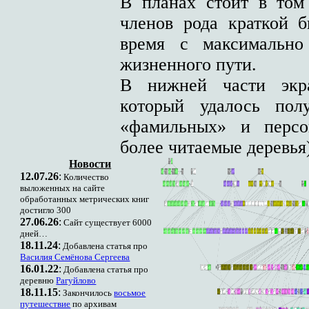
В планах стоит в том
членов рода краткой б
время с максимально
жизненного пути.
В нижней части экра
который удалось пол
«фамильных» и персо
более читаемые деревья
Новости
12.07.26
:
Количество
выложенных на сайте
обработанных метрических книг
достигло 300
27.06.26
:
Сайт существует 6000
дней…
18.11.24
:
Добавлена статья про
Василия Семёнова Сергеева
16.01.22
:
Добавлена статья про
деревню
Рагуйлово
18.11.15
:
Закончилось
восьмое
путешествие
по архивам