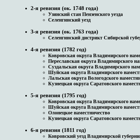
2-я ревизия (ок. 1748 года)
Узинский стан Пензенского уезда
Селенгинский уезд
3-я ревизия (ок. 1763 года)
Селенгинский дистрикт Сибирской губ
4-я ревизия (1782 год)
Ковровская округа Владимирского нам
Переславская округа Владимирского на
Суздальская округа Владимирского нам
Шуйская округа Владимирского намест
Лальская округа Вологодского наместн
Кузнецкая округа Саратовского намест
5-я ревизия (1795 год)
Ковровская округа Владимирского нам
Шуйская округа Владимирского намест
Олонецкое наместничество
Кузнецкая округа Саратовского намест
6-я ревизия (1811 год)
Ковровский уезд Владимирской губерн