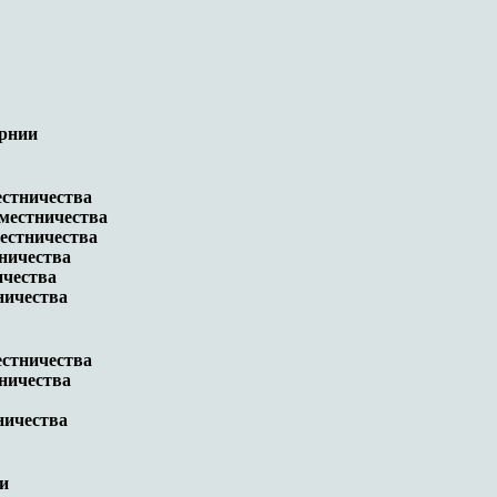
ернии
естничества
местничества
естничества
ничества
ичества
ничества
естничества
ничества
ничества
ии